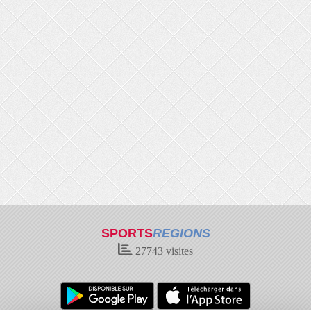
SPORTS
REGIONS
27743
visites