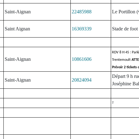
Saint-Aignan
22485988
Le Portillon (
Saint Aignan
16369339
Stade de foot
RDV 8 H 45 : Park
Saint-Aignan
10861606
Trentemoult
ATTE
Prévoir 2 tickets
Départ 9 h ru
Saint-Aignan
20824094
Joséphine Ba
²