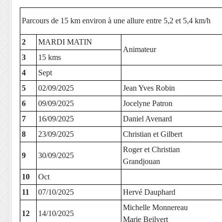
Parcours de 15 km environ à une allure entre 5,2 et 5,4 km/h
2
MARDI MATIN
Animateur
3
15 kms
4
Sept
5
02/09/2025
Jean Yves Robin
6
09/09/2025
Jocelyne Patron
7
16/09/2025
Daniel Avenard
8
23/09/2025
Christian et Gilbert
Roger et Christian
9
30/09/2025
Grandjouan
10
Oct
11
07/10/2025
Hervé Dauphard
Michelle Monnereau
12
14/10/2025
Marie Beilvert