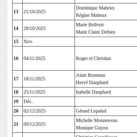
Dominique Maheux
13
21/10/2025
Régine Maheux
Marie Beilvert
14
28/10/2025
Marie Claire Debien
15
Nov.
16
04/11/2025
Roger et Christian
Alain Bonneau
17
18/11/2025
Hervé Dauphard
18
25/11/2025
Isabelle Dauphard
19
Déc.
20
02/12/2025
Gérard Lepalud
Michelle Monnererau
21
09/12/2025
Monique Guyon