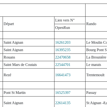
Lien vers N°
Départ
Rando
OpenRun
Saint Aignan
16261203
Le Moulin Co
Saint Aignan
16395235
Bourg Pont S
Rouans
22470658
La Brounière
Saint Mars de Coutais
22544701
Le marais
Rezé
16641473
Trentemoult
Pont St Martin
16525397
Passay
Saint Aignan
22614135
St Aignan -8,